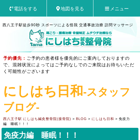
電話をする
地図を見る
メニュー
西八王子駅徒歩90秒 スポーツによる怪我 交通事故治療 訪問マッサージ
予約優先：
ご予約の患者様を優先的にご案内しておりますの
で、混雑状況によってはご予約なしでのご来院はお待ちいただ
く可能性がございます
にしはち日和
-スタッフ
ブログ-
西八王子駅 にしはち鍼灸整骨院(接骨院)
>
BLOG
>
にしはち日和
>
免疫力
編 睡眠！！！
免疫力編 睡眠！！！