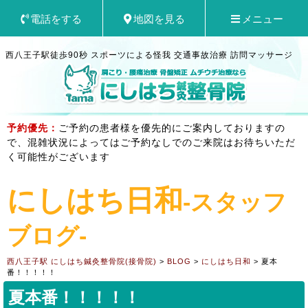
電話をする
地図を見る
メニュー
西八王子駅徒歩90秒 スポーツによる怪我 交通事故治療 訪問マッサージ
予約優先：
ご予約の患者様を優先的にご案内しておりますの
で、混雑状況によってはご予約なしでのご来院はお待ちいただ
く可能性がございます
にしはち日和
-スタッフ
ブログ-
西八王子駅 にしはち鍼灸整骨院(接骨院)
>
BLOG
>
にしはち日和
>
夏本
番！！！！！
夏本番！！！！！