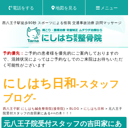
電話をする
地図を見る
メニュー
西八王子駅徒歩90秒 スポーツによる怪我 交通事故治療 訪問マッサージ
予約優先：
ご予約の患者様を優先的にご案内しておりますの
で、混雑状況によってはご予約なしでのご来院はお待ちいただ
く可能性がございます
にしはち日和
-スタッフ
ブログ-
西八王子駅 にしはち鍼灸整骨院(接骨院)
>
BLOG
>
にしはち日和
>
元八王子
院受付スタッフの吉田家にある○○の木！！！
元八王子院受付スタッフの吉田家にあ