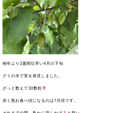
例年より2週間位早い4月の下旬
グミの木で実を発見しました。
ざっと数えて30数粒
赤く熟れ食べ頃になるのは7月頃です。
それまでの間、鳥から守らねば
と思い