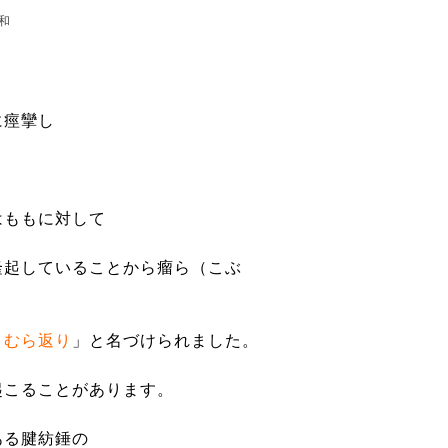
和
に痙攣し
はももに対して
隆起していることから瘤ら（こぶ
こむら返り
」と名づけられました。
起こることがあります。
ある腱紡錘の