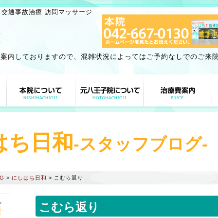
 交通事故治療 訪問マッサージ
ご案内しておりますので、混雑状況によってはご予約なしでのご来
はち日和
-スタッフブログ-
G
>
にしはち日和
>
こむら返り
。
こむら返り