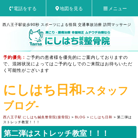
電話をする
地図を見る
メニュー
西八王子駅徒歩90秒 スポーツによる怪我 交通事故治療 訪問マッサージ
予約優先：
ご予約の患者様を優先的にご案内しておりますの
で、混雑状況によってはご予約なしでのご来院はお待ちいただ
く可能性がございます
にしはち日和
-スタッフ
ブログ-
西八王子駅 にしはち鍼灸整骨院(接骨院)
>
BLOG
>
にしはち日和
>
第二弾は
ストレッチ教室！！！
第二弾はストレッチ教室！！！