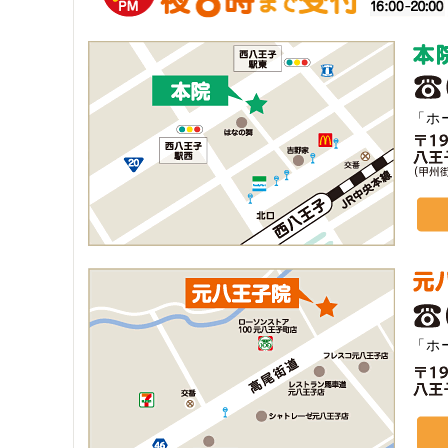
「ホ
「ホ