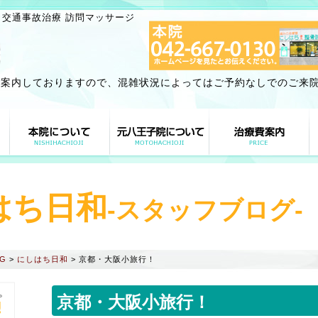
 交通事故治療 訪問マッサージ
ご案内しておりますので、混雑状況によってはご予約なしでのご来
はち日和
-スタッフブログ-
G
>
にしはち日和
>
京都・大阪小旅行！
。
京都・大阪小旅行！