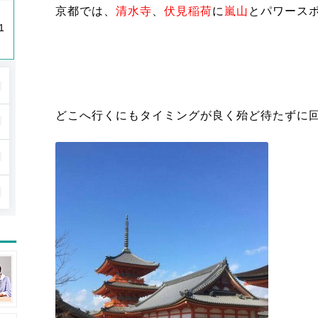
京都では、
清水寺
、
伏見稲荷
に
嵐山
とパワース
1
どこへ行くにもタイミングが良く殆ど待たずに