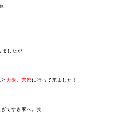
和
ちましたが
旦と
大阪
、
京都
に行って来ました！
過ぎてすき家へ。笑