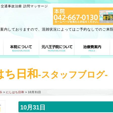
 交通事故治療 訪問マッサージ
ご案内しておりますので、混雑状況によってはご予約なしでのご来
はち日和
-スタッフブログ-
G
>
にしはち日和
>
10月31日
。
10月31日