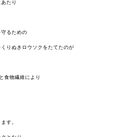
にあたり
を守るための
をくりぬきロウソクをたてたのが
と食物繊維により
。
り
ります。