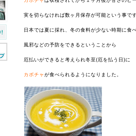
カボチャ
は収穫されてから１ヶ月後が甘さのピ
実を切らなければ数ヶ月保存が可能という事で
日本では夏に採れ、冬の食料が少ない時期に食
風邪などの予防をできるということから
厄払いができると考えられ冬至(厄を払う日)に
カボチャ
が食べられるようになりました。