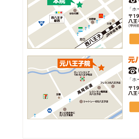
「ホ
「ホ