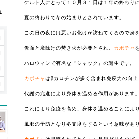
ケルト人にとって１０月３１日は１年の終わり
1
夏の終わりで冬の始まりとされています。
この日の夜には悪いお化けが訪ねてくるので身
仮面と魔除けの焚き火が必要とされ、
カボチャ
ハロウィンで有名な『ジャック』の誕生です。
カボチャ
はβカロチンが多く含まれ免疫力の向上
代謝の亢進により身体を温める作用があります
これにより免疫を高め、身体を温めることによ
風邪の予防となり冬支度をするという意味があ