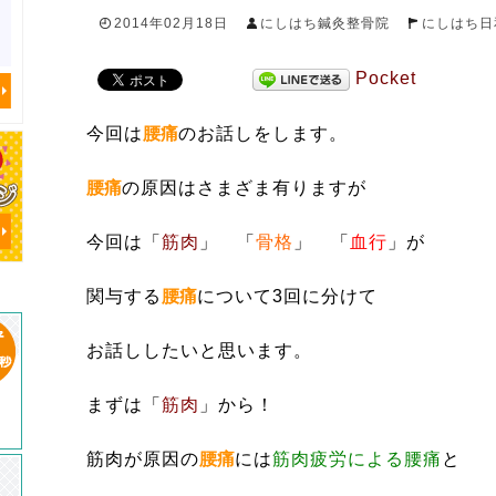
2014年02月18日
にしはち鍼灸整骨院
にしはち日
Pocket
今回は
腰痛
のお話しをします。
腰痛
の原因はさまざま有りますが
今回は「
筋肉
」 「
骨格
」 「
血行
」が
関与する
腰痛
について3回に分けて
お話ししたいと思います。
まずは「
筋肉
」から！
筋肉が原因の
腰痛
には
筋肉疲労による腰痛
と