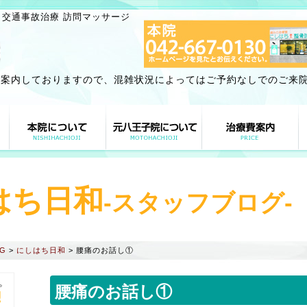
 交通事故治療 訪問マッサージ
ご案内しておりますので、混雑状況によってはご予約なしでのご来
はち日和
-スタッフブログ-
G
>
にしはち日和
>
腰痛のお話し①
。
腰痛のお話し①