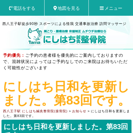
電話をする
地図を見る
メニュー
西八王子駅徒歩90秒 スポーツによる怪我 交通事故治療 訪問マッサージ
予約優先：
ご予約の患者様を優先的にご案内しておりますの
で、混雑状況によってはご予約なしでのご来院はお待ちいただ
く可能性がございます
にしはち日和を更新し
ました。第83回です。
西八王子駅 にしはち鍼灸整骨院(接骨院)
>
お知らせ
>
にしはち日和を更新しま
した。第83回です。
にしはち日和を更新しました。第83回