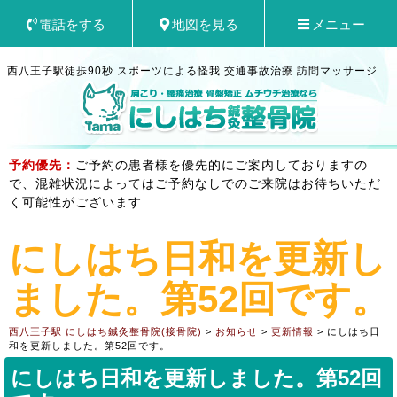
電話をする
地図を見る
メニュー
西八王子駅徒歩90秒 スポーツによる怪我 交通事故治療 訪問マッサージ
予約優先：
ご予約の患者様を優先的にご案内しておりますの
で、混雑状況によってはご予約なしでのご来院はお待ちいただ
く可能性がございます
にしはち日和を更新し
ました。第52回です。
西八王子駅 にしはち鍼灸整骨院(接骨院)
>
お知らせ
>
更新情報
>
にしはち日
和を更新しました。第52回です。
にしはち日和を更新しました。第52回